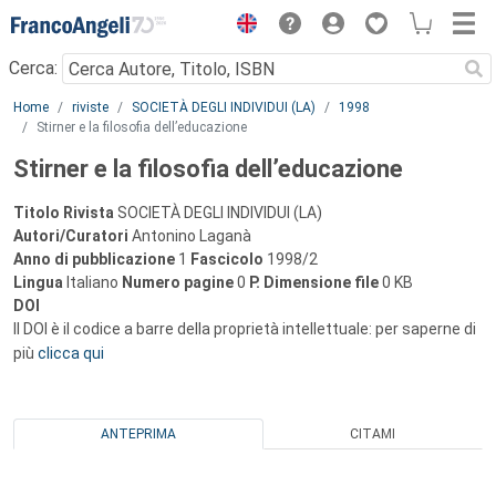
Menu
Cerca:
Main content
Home
riviste
SOCIETÀ DEGLI INDIVIDUI (LA)
1998
Stirner e la filosofia dell’educazione
Stirner e la filosofia dell’educazione
Titolo Rivista
SOCIETÀ DEGLI INDIVIDUI (LA)
Autori/Curatori
Antonino Laganà
Anno di pubblicazione
1
Fascicolo
1998/2
Lingua
Italiano
Numero pagine
0
P.
Dimensione file
0 KB
DOI
Il DOI è il codice a barre della proprietà intellettuale: per saperne di
più
clicca qui
ANTEPRIMA
CITAMI