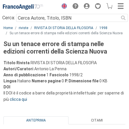
Menu
Cerca:
Main content
Home
riviste
RIVISTA DI STORIA DELLA FILOSOFIA
1998
Su un tenace errore di stampa nelle edizioni correnti della Scienza Nuova
Su un tenace errore di stampa nelle
edizioni correnti della Scienza Nuova
Titolo Rivista
RIVISTA DI STORIA DELLA FILOSOFIA
Autori/Curatori
Antonio La Penna
Anno di pubblicazione
1
Fascicolo
1998/2
Lingua
Italiano
Numero pagine
0
P.
Dimensione file
0 KB
DOI
Il DOI è il codice a barre della proprietà intellettuale: per saperne di
più
clicca qui
ANTEPRIMA
CITAMI