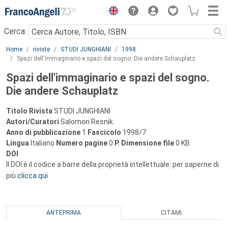
Menu
Cerca:
Main content
Home
riviste
STUDI JUNGHIANI
1998
Spazi dell'immaginario e spazi del sogno. Die andere Schauplatz
Spazi dell'immaginario e spazi del sogno.
Die andere Schauplatz
Titolo Rivista
STUDI JUNGHIANI
Autori/Curatori
Salomon Resnik
Anno di pubblicazione
1
Fascicolo
1998/7
Lingua
Italiano
Numero pagine
0
P.
Dimensione file
0 KB
DOI
Il DOI è il codice a barre della proprietà intellettuale: per saperne di
più
clicca qui
ANTEPRIMA
CITAMI