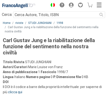
Menu
Cerca:
Main content
Home
riviste
STUDI JUNGHIANI
1998
Carl Gustav Jung e la riabilitazione della funzione del sentimento nella
nostra civiltà
Carl Gustav Jung e la riabilitazione della
funzione del sentimento nella nostra
civiltà
Titolo Rivista
STUDI JUNGHIANI
Autori/Curatori
Marie Louise von Franz
Anno di pubblicazione
1
Fascicolo
1998/7
Lingua
Italiano
Numero pagine
0
P.
Dimensione file
0 KB
DOI
Il DOI è il codice a barre della proprietà intellettuale: per saperne di
più
clicca qui