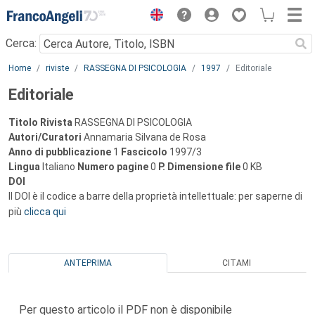
Menu
Cerca:
Main content
Home
riviste
RASSEGNA DI PSICOLOGIA
1997
Editoriale
Editoriale
Titolo Rivista
RASSEGNA DI PSICOLOGIA
Autori/Curatori
Annamaria Silvana de Rosa
Anno di pubblicazione
1
Fascicolo
1997/3
Lingua
Italiano
Numero pagine
0
P.
Dimensione file
0 KB
DOI
Il DOI è il codice a barre della proprietà intellettuale: per saperne di
più
clicca qui
ANTEPRIMA
CITAMI
Per questo articolo il PDF non è disponibile