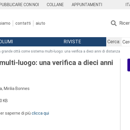
IT
PUBBLICARE CON NOI
COLLANE
APPUNTAMENTI
Rice
 siamo
contatti
aiuto
OLUMI
RIVISTE
Cerca:
 grande città come sistema multi-luogo: una verifica a dieci anni di distanza
ulti-luogo: una verifica a dieci anni
, Mirilia Bonnes
0 KB
 per saperne di più
clicca qui