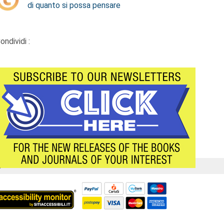
di quanto si possa pensare
ondividi :
Á