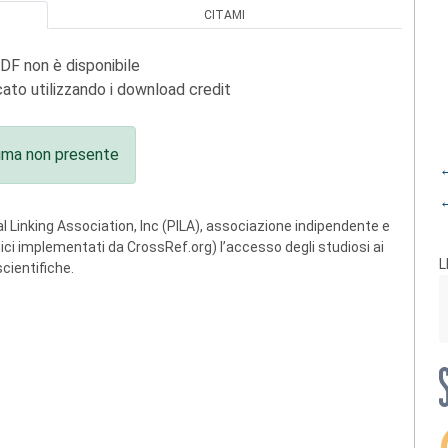
CITAMI
PDF non è disponibile
ato utilizzando i download credit
ima non presente
←
←
 Linking Association, Inc (PILA), associazione indipendente e
ogici implementati da CrossRef.org) l’accesso degli studiosi ai
L
scientifiche.