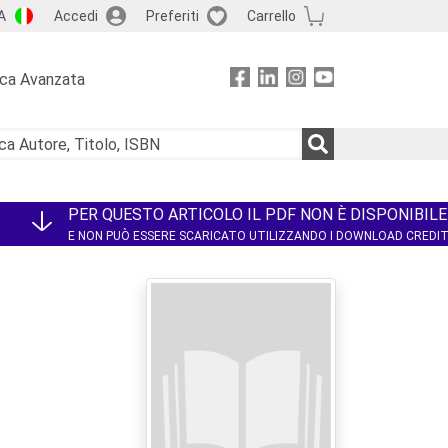
A
Accedi
Preferiti
Carrello
rca Avanzata
PER QUESTO ARTICOLO IL PDF NON È DISPONIBILE
E NON PUÒ ESSERE SCARICATO UTILIZZANDO I DOWNLOAD CREDI