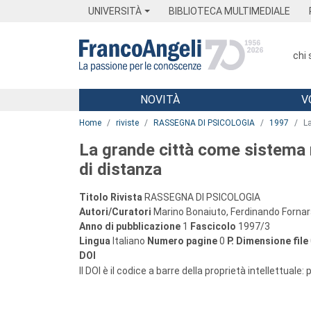
Menu
Main content
Footer
Menu
UNIVERSITÀ
BIBLIOTECA MULTIMEDIALE
chi
NOVITÀ
V
Main content
Home
riviste
RASSEGNA DI PSICOLOGIA
1997
La
La grande città come sistema m
di distanza
Titolo Rivista
RASSEGNA DI PSICOLOGIA
Autori/Curatori
Marino Bonaiuto, Ferdinando Fornara
Anno di pubblicazione
1
Fascicolo
1997/3
Lingua
Italiano
Numero pagine
0
P.
Dimensione file
DOI
Il DOI è il codice a barre della proprietà intellettuale: