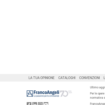
Footer
LA TUA OPINIONE
CATALOGHI
CONVENZIONI
Ultimo agg
Per le opere
normativa su
FrancoAngel