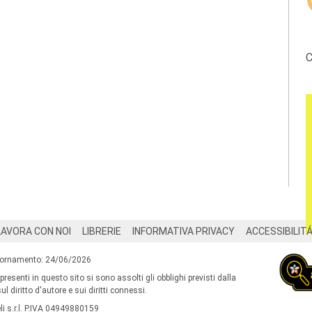
C
LAVORA CON NOI
LIBRERIE
INFORMATIVA PRIVACY
ACCESSIBILIT
iornamento: 24/06/2026
 presenti in questo sito si sono assolti gli obblighi previsti dalla
l diritto d'autore e sui diritti connessi.
i s.r.l. P.IVA 04949880159