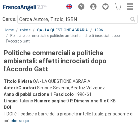
Menu
Cerca:
Main content
Home
riviste
QA - LA QUESTIONE AGRARIA
1996
Politiche commerciali e politiche ambientali: effetti incrociati dopo
l'Accordo Gatt
Politiche commerciali e politiche
ambientali: effetti incrociati dopo
l'Accordo Gatt
Titolo Rivista
QA - LA QUESTIONE AGRARIA
Autori/Curatori
Simone Severini, Beatriz Velzquez
Anno di pubblicazione
1
Fascicolo
1996/61
Lingua
Italiano
Numero pagine
0
P.
Dimensione file
0 KB
DOI
Il DOI è il codice a barre della proprietà intellettuale: per saperne di
più
clicca qui