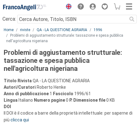
Menu
Cerca:
Main content
Home
riviste
QA - LA QUESTIONE AGRARIA
1996
Problemi di aggiustamento strutturale: tassazione e spesa pubblica
nell'agricoltura nigeriana
Problemi di aggiustamento strutturale:
tassazione e spesa pubblica
nell'agricoltura nigeriana
Titolo Rivista
QA - LA QUESTIONE AGRARIA
Autori/Curatori
Roberto Henke
Anno di pubblicazione
1
Fascicolo
1996/61
Lingua
Italiano
Numero pagine
0
P.
Dimensione file
0 KB
DOI
Il DOI è il codice a barre della proprietà intellettuale: per saperne di
più
clicca qui