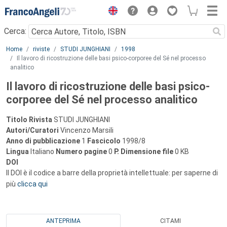
Menu
Cerca:
Main content
Home
riviste
STUDI JUNGHIANI
1998
Il lavoro di ricostruzione delle basi psico-corporee del Sé nel processo
analitico
Il lavoro di ricostruzione delle basi psico-
corporee del Sé nel processo analitico
Titolo Rivista
STUDI JUNGHIANI
Autori/Curatori
Vincenzo Marsili
Anno di pubblicazione
1
Fascicolo
1998/8
Lingua
Italiano
Numero pagine
0
P.
Dimensione file
0 KB
DOI
Il DOI è il codice a barre della proprietà intellettuale: per saperne di
più
clicca qui
ANTEPRIMA
CITAMI