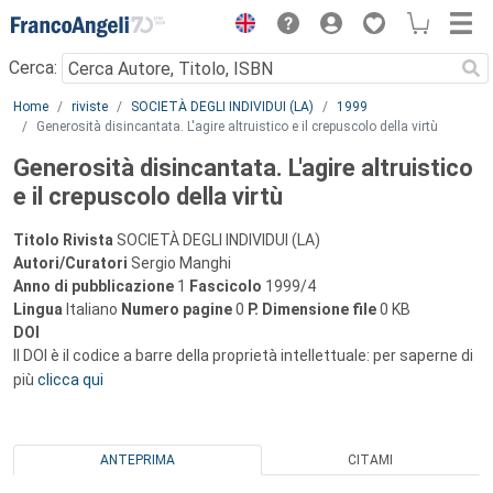
Menu
Cerca:
Main content
Home
riviste
SOCIETÀ DEGLI INDIVIDUI (LA)
1999
Generosità disincantata. L'agire altruistico e il crepuscolo della virtù
Generosità disincantata. L'agire altruistico
e il crepuscolo della virtù
Titolo Rivista
SOCIETÀ DEGLI INDIVIDUI (LA)
Autori/Curatori
Sergio Manghi
Anno di pubblicazione
1
Fascicolo
1999/4
Lingua
Italiano
Numero pagine
0
P.
Dimensione file
0 KB
DOI
Il DOI è il codice a barre della proprietà intellettuale: per saperne di
più
clicca qui
ANTEPRIMA
CITAMI