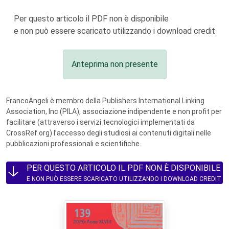
Per questo articolo il PDF non è disponibile
e non può essere scaricato utilizzando i download credit
Anteprima non presente
FrancoAngeli è membro della Publishers International Linking
Association, Inc (PILA), associazione indipendente e non profit per
facilitare (attraverso i servizi tecnologici implementati da
CrossRef.org) l’accesso degli studiosi ai contenuti digitali nelle
pubblicazioni professionali e scientifiche.
PER QUESTO ARTICOLO IL PDF NON È DISPONIBILE
E NON PUÒ ESSERE SCARICATO UTILIZZANDO I DOWNLOAD CREDIT