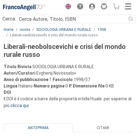
Menu
Cerca:
Main content
Home
riviste
SOCIOLOGIA URBANA E RURALE
1998
Liberali-neobolscevichi e crisi del mondo rurale russo
Liberali-neobolscevichi e crisi del mondo
rurale russo
Titolo Rivista
SOCIOLOGIA URBANA E RURALE
Autori/Curatori
Evghenij Novosselov
Anno di pubblicazione
1
Fascicolo
1998/57
Lingua
Italiano
Numero pagine
0
P.
Dimensione file
0 KB
DOI
Il DOI è il codice a barre della proprietà intellettuale: per saperne di
più
clicca qui
ANTEPRIMA
CITAMI