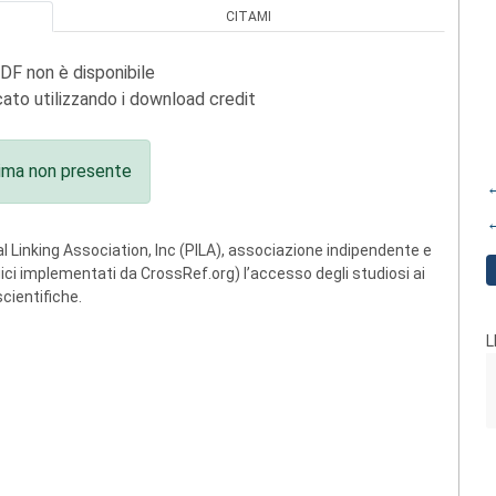
CITAMI
PDF non è disponibile
ato utilizzando i download credit
ima non presente
←
←
 Linking Association, Inc (PILA), associazione indipendente e
ogici implementati da CrossRef.org) l’accesso degli studiosi ai
scientifiche.
L