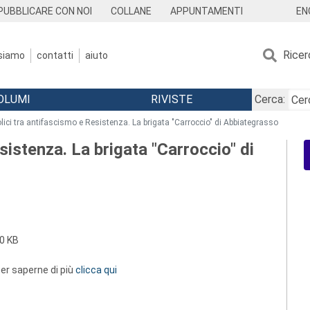
EN
PUBBLICARE CON NOI
COLLANE
APPUNTAMENTI
Ricer
 siamo
contatti
aiuto
OLUMI
RIVISTE
Cerca:
lici tra antifascismo e Resistenza. La brigata "Carroccio" di Abbiategrasso
sistenza. La brigata "Carroccio" di
0 KB
 per saperne di più
clicca qui