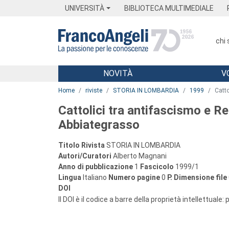
Menu
Main content
Footer
Menu
UNIVERSITÀ
BIBLIOTECA MULTIMEDIALE
chi
NOVITÀ
V
Main content
Home
riviste
STORIA IN LOMBARDIA
1999
Catto
Cattolici tra antifascismo e Re
Abbiategrasso
Titolo Rivista
STORIA IN LOMBARDIA
Autori/Curatori
Alberto Magnani
Anno di pubblicazione
1
Fascicolo
1999/1
Lingua
Italiano
Numero pagine
0
P.
Dimensione file
DOI
Il DOI è il codice a barre della proprietà intellettuale: