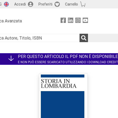
G
Accedi
Preferiti
Carrello
ca Avanzata
PER QUESTO ARTICOLO IL PDF NON È DISPONIBILE
E NON PUÒ ESSERE SCARICATO UTILIZZANDO I DOWNLOAD CREDI