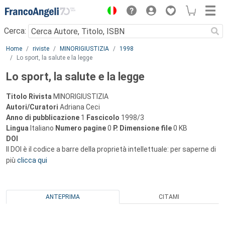
Menu
Cerca:
Main content
Home
riviste
MINORIGIUSTIZIA
1998
Lo sport, la salute e la legge
Lo sport, la salute e la legge
Titolo Rivista
MINORIGIUSTIZIA
Autori/Curatori
Adriana Ceci
Anno di pubblicazione
1
Fascicolo
1998/3
Lingua
Italiano
Numero pagine
0
P.
Dimensione file
0 KB
DOI
Il DOI è il codice a barre della proprietà intellettuale: per saperne di
più
clicca qui
ANTEPRIMA
CITAMI