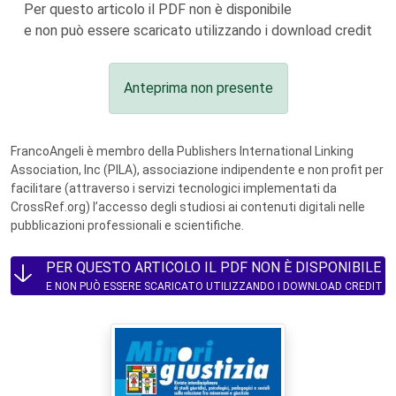
Per questo articolo il PDF non è disponibile
e non può essere scaricato utilizzando i download credit
Anteprima non presente
FrancoAngeli è membro della Publishers International Linking
Association, Inc (PILA), associazione indipendente e non profit per
facilitare (attraverso i servizi tecnologici implementati da
CrossRef.org) l’accesso degli studiosi ai contenuti digitali nelle
pubblicazioni professionali e scientifiche.
PER QUESTO ARTICOLO IL PDF NON È DISPONIBILE
E NON PUÒ ESSERE SCARICATO UTILIZZANDO I DOWNLOAD CREDIT