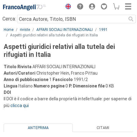
Menu
Cerca:
Main content
Home
riviste
AFFARI SOCIALI INTERNAZIONALI
1991
Aspetti giuridici relativi alla tutela dei rifugiati in Italia
Aspetti giuridici relativi alla tutela dei
rifugiati in Italia
Titolo Rivista
AFFARI SOCIALI INTERNAZIONALI
Autori/Curatori
Christopher Hein, Franco Pittau
Anno di pubblicazione
1
Fascicolo
1991/2
Lingua
Italiano
Numero pagine
0
P.
Dimensione file
0 KB
DOI
Il DOI è il codice a barre della proprietà intellettuale: per saperne di
più
clicca qui
ANTEPRIMA
CITAMI