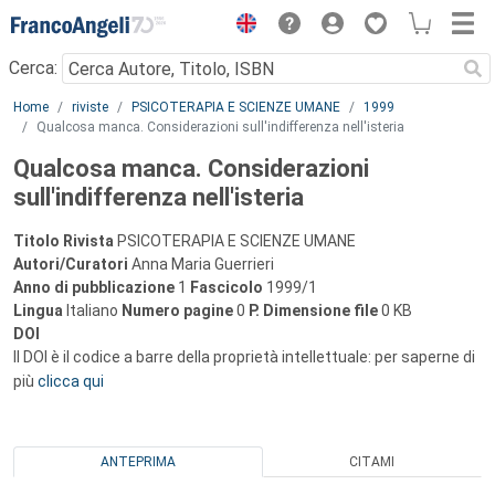
Menu
Cerca:
Main content
Home
riviste
PSICOTERAPIA E SCIENZE UMANE
1999
Qualcosa manca. Considerazioni sull'indifferenza nell'isteria
Qualcosa manca. Considerazioni
sull'indifferenza nell'isteria
Titolo Rivista
PSICOTERAPIA E SCIENZE UMANE
Autori/Curatori
Anna Maria Guerrieri
Anno di pubblicazione
1
Fascicolo
1999/1
Lingua
Italiano
Numero pagine
0
P.
Dimensione file
0 KB
DOI
Il DOI è il codice a barre della proprietà intellettuale: per saperne di
più
clicca qui
ANTEPRIMA
CITAMI