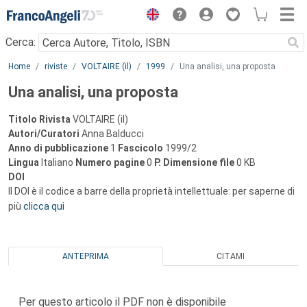
Menu
Cerca:
Main content
Home
riviste
VOLTAIRE (il)
1999
Una analisi, una proposta
Una analisi, una proposta
Titolo Rivista
VOLTAIRE (il)
Autori/Curatori
Anna Balducci
Anno di pubblicazione
1
Fascicolo
1999/2
Lingua
Italiano
Numero pagine
0
P.
Dimensione file
0 KB
DOI
Il DOI è il codice a barre della proprietà intellettuale: per saperne di
più
clicca qui
ANTEPRIMA
CITAMI
Per questo articolo il PDF non è disponibile