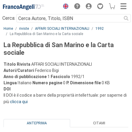
Menu
Cerca:
Main content
Home
riviste
AFFARI SOCIALI INTERNAZIONALI
1992
La Repubblica di San Marino e la Carta sociale
La Repubblica di San Marino e la Carta
sociale
Titolo Rivista
AFFARI SOCIALI INTERNAZIONALI
Autori/Curatori
Federico Bigi
Anno di pubblicazione
1
Fascicolo
1992/1
Lingua
Italiano
Numero pagine
0
P.
Dimensione file
0 KB
DOI
Il DOI è il codice a barre della proprietà intellettuale: per saperne di
più
clicca qui
ANTEPRIMA
CITAMI