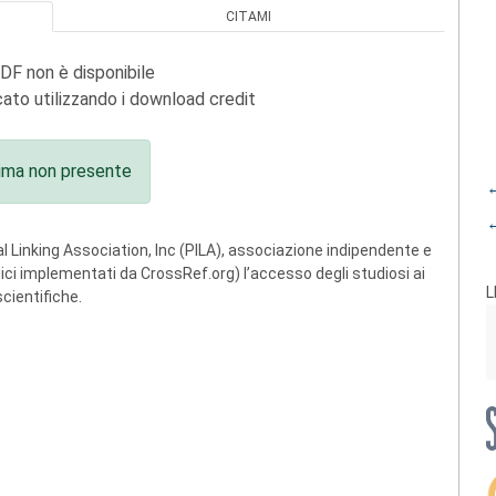
CITAMI
PDF non è disponibile
ato utilizzando i download credit
ima non presente
←
←
 Linking Association, Inc (PILA), associazione indipendente e
ogici implementati da CrossRef.org) l’accesso degli studiosi ai
L
scientifiche.