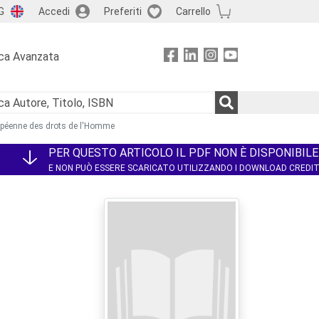
G
Accedi
Preferiti
Carrello
ca Avanzata
ropéenne des drots de l'Homme
PER QUESTO ARTICOLO IL PDF NON È DISPONIBILE
E NON PUÒ ESSERE SCARICATO UTILIZZANDO I DOWNLOAD CREDI