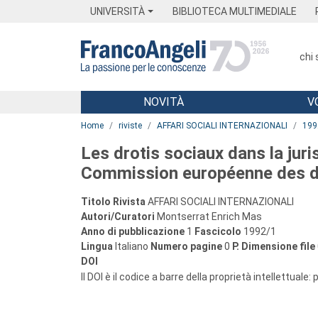
Menu
Main content
Footer
Menu
UNIVERSITÀ
BIBLIOTECA MULTIMEDIALE
chi
NOVITÀ
V
Main content
Home
riviste
AFFARI SOCIALI INTERNAZIONALI
199
Les drotis sociaux dans la juri
Commission européenne des d
Titolo Rivista
AFFARI SOCIALI INTERNAZIONALI
Autori/Curatori
Montserrat Enrich Mas
Anno di pubblicazione
1
Fascicolo
1992/1
Lingua
Italiano
Numero pagine
0
P.
Dimensione file
DOI
Il DOI è il codice a barre della proprietà intellettuale: