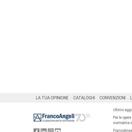
Footer
LA TUA OPINIONE
CATALOGHI
CONVENZIONI
Ultimo agg
Per le opere
normativa su
FrancoAngel