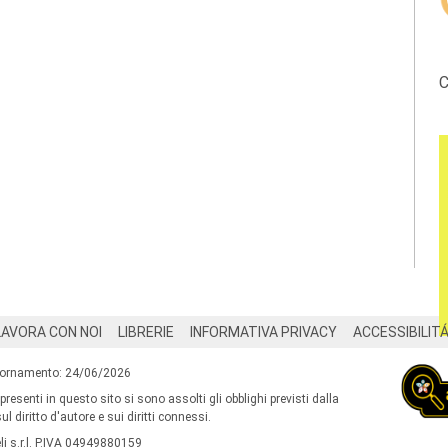
C
LAVORA CON NOI
LIBRERIE
INFORMATIVA PRIVACY
ACCESSIBILIT
iornamento: 24/06/2026
 presenti in questo sito si sono assolti gli obblighi previsti dalla
l diritto d'autore e sui diritti connessi.
i s.r.l. P.IVA 04949880159