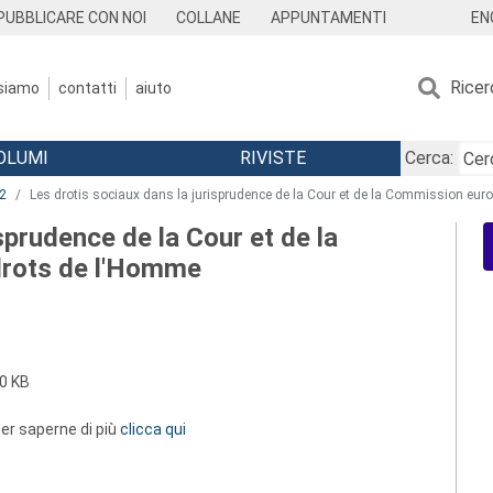
EN
PUBBLICARE CON NOI
COLLANE
APPUNTAMENTI
Ricer
 siamo
contatti
aiuto
OLUMI
RIVISTE
Cerca:
2
Les drotis sociaux dans la jurisprudence de la Cour et de la Commission eu
sprudence de la Cour et de la
rots de l'Homme
0 KB
 per saperne di più
clicca qui