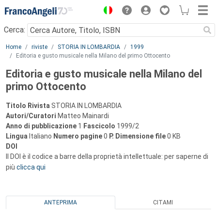
Menu
Cerca:
Main content
Home
riviste
STORIA IN LOMBARDIA
1999
Editoria e gusto musicale nella Milano del primo Ottocento
Editoria e gusto musicale nella Milano del
primo Ottocento
Titolo Rivista
STORIA IN LOMBARDIA
Autori/Curatori
Matteo Mainardi
Anno di pubblicazione
1
Fascicolo
1999/2
Lingua
Italiano
Numero pagine
0
P.
Dimensione file
0 KB
DOI
Il DOI è il codice a barre della proprietà intellettuale: per saperne di
più
clicca qui
ANTEPRIMA
CITAMI