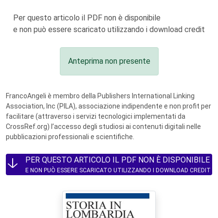
Per questo articolo il PDF non è disponibile
e non può essere scaricato utilizzando i download credit
Anteprima non presente
FrancoAngeli è membro della Publishers International Linking
Association, Inc (PILA), associazione indipendente e non profit per
facilitare (attraverso i servizi tecnologici implementati da
CrossRef.org) l’accesso degli studiosi ai contenuti digitali nelle
pubblicazioni professionali e scientifiche.
PER QUESTO ARTICOLO IL PDF NON È DISPONIBILE
E NON PUÒ ESSERE SCARICATO UTILIZZANDO I DOWNLOAD CREDIT