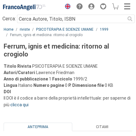
Menu
Cerca:
Main content
Home
riviste
PSICOTERAPIA E SCIENZE UMANE
1999
Ferrum, ignis et medicina: ritorno al crogiolo
Ferrum, ignis et medicina: ritorno al
crogiolo
Titolo Rivista
PSICOTERAPIA E SCIENZE UMANE
Autori/Curatori
Lawrence Friedman
Anno di pubblicazione
1
Fascicolo
1999/2
Lingua
Italiano
Numero pagine
0
P.
Dimensione file
0 KB
DOI
Il DOI è il codice a barre della proprietà intellettuale: per saperne di
più
clicca qui
ANTEPRIMA
CITAMI