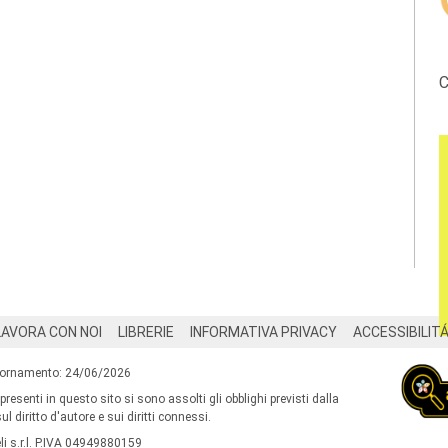
C
LAVORA CON NOI
LIBRERIE
INFORMATIVA PRIVACY
ACCESSIBILIT
iornamento: 24/06/2026
 presenti in questo sito si sono assolti gli obblighi previsti dalla
l diritto d'autore e sui diritti connessi.
i s.r.l. P.IVA 04949880159