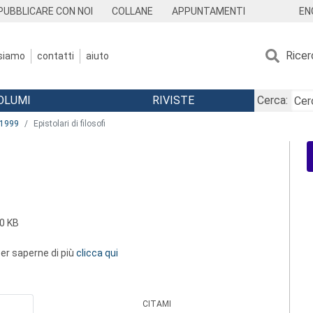
EN
PUBBLICARE CON NOI
COLLANE
APPUNTAMENTI
Ricer
 siamo
contatti
aiuto
OLUMI
RIVISTE
Cerca:
1999
Epistolari di filosofi
0 KB
 per saperne di più
clicca qui
CITAMI