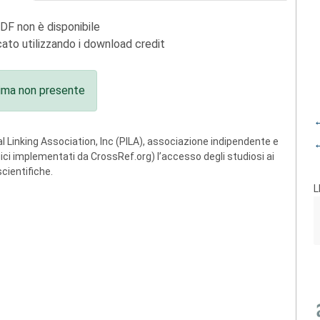
PDF non è disponibile
ato utilizzando i download credit
ima non presente
←
 Linking Association, Inc (PILA), associazione indipendente e
←
ogici implementati da CrossRef.org) l’accesso degli studiosi ai
scientifiche.
L