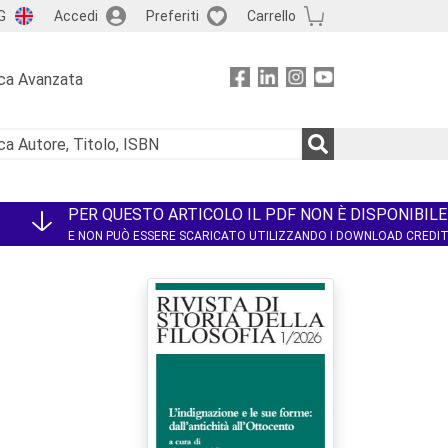
G
Accedi
Preferiti
Carrello
ca Avanzata
PER QUESTO ARTICOLO IL PDF NON È DISPONIBILE
E NON PUÒ ESSERE SCARICATO UTILIZZANDO I DOWNLOAD CREDI