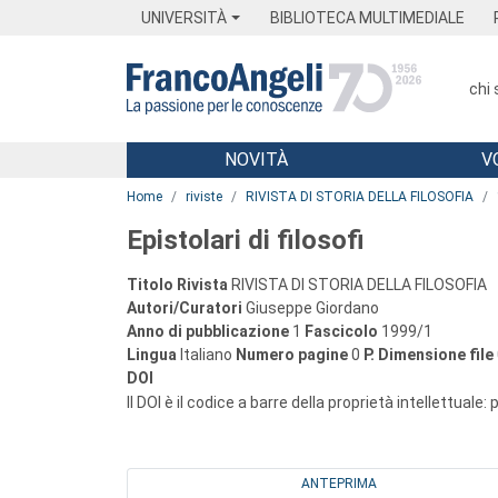
Menu
Main content
Footer
Menu
UNIVERSITÀ
BIBLIOTECA MULTIMEDIALE
chi
NOVITÀ
V
Main content
Home
riviste
RIVISTA DI STORIA DELLA FILOSOFIA
Epistolari di filosofi
Titolo Rivista
RIVISTA DI STORIA DELLA FILOSOFIA
Autori/Curatori
Giuseppe Giordano
Anno di pubblicazione
1
Fascicolo
1999/1
Lingua
Italiano
Numero pagine
0
P.
Dimensione file
DOI
Il DOI è il codice a barre della proprietà intellettuale:
ANTEPRIMA