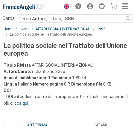
Menu
Cerca:
Main content
Home
riviste
AFFARI SOCIALI INTERNAZIONALI
1992
La politica sociale nel Trattato dell'Unione europea
La politica sociale nel Trattato dell'Unione
europea
Titolo Rivista
AFFARI SOCIALI INTERNAZIONALI
Autori/Curatori
Gianfranco Giro
Anno di pubblicazione
1
Fascicolo
1992/4
Lingua
Italiano
Numero pagine
0
P.
Dimensione file
0 KB
DOI
Il DOI è il codice a barre della proprietà intellettuale: per saperne di
più
clicca qui
ANTEPRIMA
CITAMI