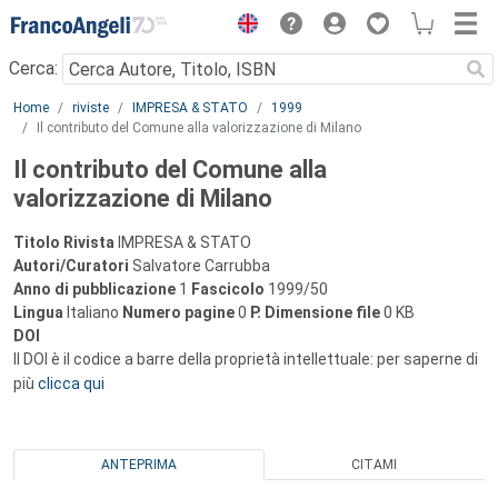
Menu
Cerca:
Main content
Home
riviste
IMPRESA & STATO
1999
Il contributo del Comune alla valorizzazione di Milano
Il contributo del Comune alla
valorizzazione di Milano
Titolo Rivista
IMPRESA & STATO
Autori/Curatori
Salvatore Carrubba
Anno di pubblicazione
1
Fascicolo
1999/50
Lingua
Italiano
Numero pagine
0
P.
Dimensione file
0 KB
DOI
Il DOI è il codice a barre della proprietà intellettuale: per saperne di
più
clicca qui
ANTEPRIMA
CITAMI