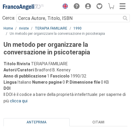
Menu
Cerca:
Main content
Home
riviste
TERAPIA FAMILIARE
1990
Un metodo per organizzare la conversazione in psicoterapia
Un metodo per organizzare la
conversazione in psicoterapia
Titolo Rivista
TERAPIA FAMILIARE
Autori/Curatori
Bradford B. Keeney
Anno di pubblicazione
1
Fascicolo
1990/32
Lingua
Italiano
Numero pagine
0
P.
Dimensione file
0 KB
DOI
Il DOI è il codice a barre della proprietà intellettuale: per saperne di
più
clicca qui
ANTEPRIMA
CITAMI