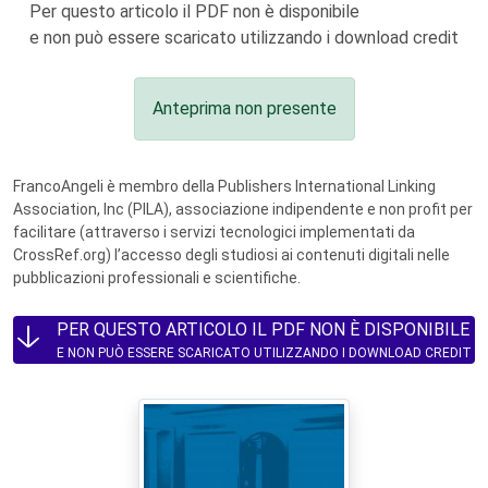
Per questo articolo il PDF non è disponibile
e non può essere scaricato utilizzando i download credit
Anteprima non presente
FrancoAngeli è membro della Publishers International Linking
Association, Inc (PILA), associazione indipendente e non profit per
facilitare (attraverso i servizi tecnologici implementati da
CrossRef.org) l’accesso degli studiosi ai contenuti digitali nelle
pubblicazioni professionali e scientifiche.
PER QUESTO ARTICOLO IL PDF NON È DISPONIBILE
E NON PUÒ ESSERE SCARICATO UTILIZZANDO I DOWNLOAD CREDIT