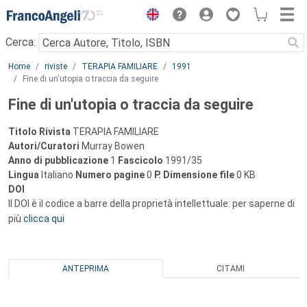
Menu
Cerca:
Main content
Home
riviste
TERAPIA FAMILIARE
1991
Fine di un'utopia o traccia da seguire
Fine di un'utopia o traccia da seguire
Titolo Rivista
TERAPIA FAMILIARE
Autori/Curatori
Murray Bowen
Anno di pubblicazione
1
Fascicolo
1991/35
Lingua
Italiano
Numero pagine
0
P.
Dimensione file
0 KB
DOI
Il DOI è il codice a barre della proprietà intellettuale: per saperne di
più
clicca qui
ANTEPRIMA
CITAMI