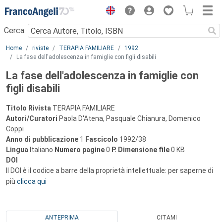
Menu
Cerca:
Main content
Home
riviste
TERAPIA FAMILIARE
1992
La fase dell'adolescenza in famiglie con figli disabili
La fase dell'adolescenza in famiglie con
figli disabili
Titolo Rivista
TERAPIA FAMILIARE
Autori/Curatori
Paola D'Atena, Pasquale Chianura, Domenico
Coppi
Anno di pubblicazione
1
Fascicolo
1992/38
Lingua
Italiano
Numero pagine
0
P.
Dimensione file
0 KB
DOI
Il DOI è il codice a barre della proprietà intellettuale: per saperne di
più
clicca qui
ANTEPRIMA
CITAMI