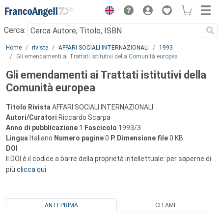
Menu
Cerca:
Main content
Home
riviste
AFFARI SOCIALI INTERNAZIONALI
1993
Gli emendamenti ai Trattati istitutivi della Comunità europea
Gli emendamenti ai Trattati istitutivi della
Comunità europea
Titolo Rivista
AFFARI SOCIALI INTERNAZIONALI
Autori/Curatori
Riccardo Scarpa
Anno di pubblicazione
1
Fascicolo
1993/3
Lingua
Italiano
Numero pagine
0
P.
Dimensione file
0 KB
DOI
Il DOI è il codice a barre della proprietà intellettuale: per saperne di
più
clicca qui
ANTEPRIMA
CITAMI