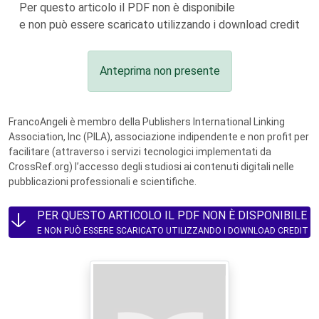
Per questo articolo il PDF non è disponibile
e non può essere scaricato utilizzando i download credit
Anteprima non presente
FrancoAngeli è membro della Publishers International Linking
Association, Inc (PILA), associazione indipendente e non profit per
facilitare (attraverso i servizi tecnologici implementati da
CrossRef.org) l’accesso degli studiosi ai contenuti digitali nelle
pubblicazioni professionali e scientifiche.
PER QUESTO ARTICOLO IL PDF NON È DISPONIBILE
E NON PUÒ ESSERE SCARICATO UTILIZZANDO I DOWNLOAD CREDIT