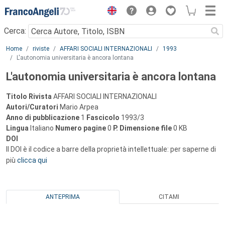
Menu
Cerca:
Main content
Home
riviste
AFFARI SOCIALI INTERNAZIONALI
1993
L'autonomia universitaria è ancora lontana
L'autonomia universitaria è ancora lontana
Titolo Rivista
AFFARI SOCIALI INTERNAZIONALI
Autori/Curatori
Mario Arpea
Anno di pubblicazione
1
Fascicolo
1993/3
Lingua
Italiano
Numero pagine
0
P.
Dimensione file
0 KB
DOI
Il DOI è il codice a barre della proprietà intellettuale: per saperne di
più
clicca qui
ANTEPRIMA
CITAMI