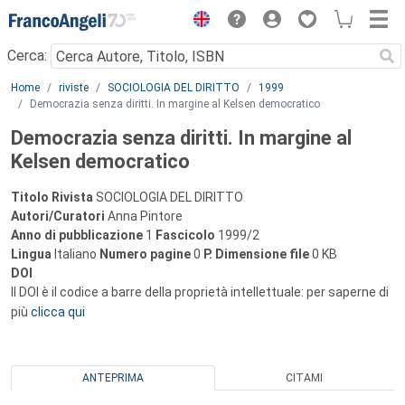
Menu
Cerca:
Main content
Home
riviste
SOCIOLOGIA DEL DIRITTO
1999
Democrazia senza diritti. In margine al Kelsen democratico
Democrazia senza diritti. In margine al
Kelsen democratico
Titolo Rivista
SOCIOLOGIA DEL DIRITTO
Autori/Curatori
Anna Pintore
Anno di pubblicazione
1
Fascicolo
1999/2
Lingua
Italiano
Numero pagine
0
P.
Dimensione file
0 KB
DOI
Il DOI è il codice a barre della proprietà intellettuale: per saperne di
più
clicca qui
ANTEPRIMA
CITAMI