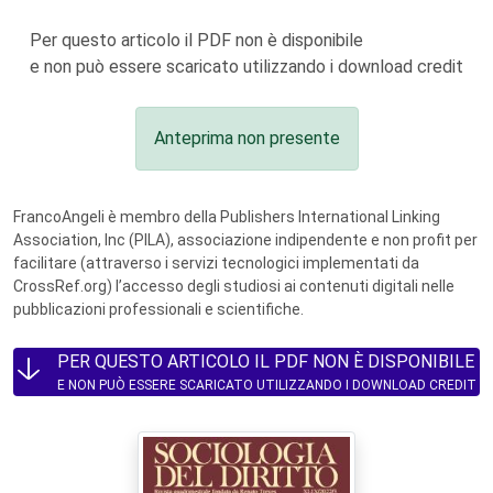
Per questo articolo il PDF non è disponibile
e non può essere scaricato utilizzando i download credit
Anteprima non presente
FrancoAngeli è membro della Publishers International Linking
Association, Inc (PILA), associazione indipendente e non profit per
facilitare (attraverso i servizi tecnologici implementati da
CrossRef.org) l’accesso degli studiosi ai contenuti digitali nelle
pubblicazioni professionali e scientifiche.
PER QUESTO ARTICOLO IL PDF NON È DISPONIBILE
E NON PUÒ ESSERE SCARICATO UTILIZZANDO I DOWNLOAD CREDIT