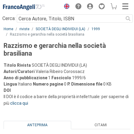
Menu
Cerca:
Main content
Home
riviste
SOCIETÀ DEGLI INDIVIDUI (LA)
1999
Razzismo e gerarchia nella società brasiliana
Razzismo e gerarchia nella società
brasiliana
Titolo Rivista
SOCIETÀ DEGLI INDIVIDUI (LA)
Autori/Curatori
Valeria Ribeiro Corossacz
Anno di pubblicazione
1
Fascicolo
1999/6
Lingua
Italiano
Numero pagine
0
P.
Dimensione file
0 KB
DOI
Il DOI è il codice a barre della proprietà intellettuale: per saperne di
più
clicca qui
ANTEPRIMA
CITAMI