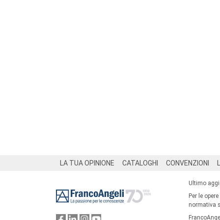
Footer
LA TUA OPINIONE
CATALOGHI
CONVENZIONI
Ultimo agg
Per le opere
normativa su
FrancoAngel