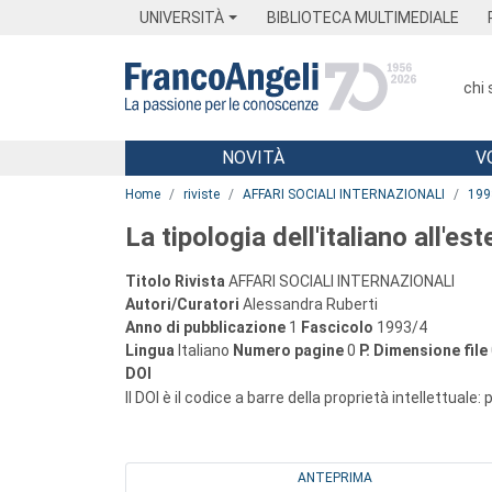
Menu
Main content
Footer
Menu
UNIVERSITÀ
BIBLIOTECA MULTIMEDIALE
chi
NOVITÀ
V
Main content
Home
riviste
AFFARI SOCIALI INTERNAZIONALI
199
La tipologia dell'italiano all'est
Titolo Rivista
AFFARI SOCIALI INTERNAZIONALI
Autori/Curatori
Alessandra Ruberti
Anno di pubblicazione
1
Fascicolo
1993/4
Lingua
Italiano
Numero pagine
0
P.
Dimensione file
DOI
Il DOI è il codice a barre della proprietà intellettuale:
ANTEPRIMA