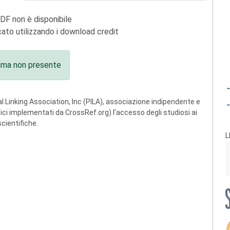
PDF non è disponibile
ato utilizzando i download credit
ima non presente
←
 Linking Association, Inc (PILA), associazione indipendente e
←
ogici implementati da CrossRef.org) l’accesso degli studiosi ai
scientifiche.
L