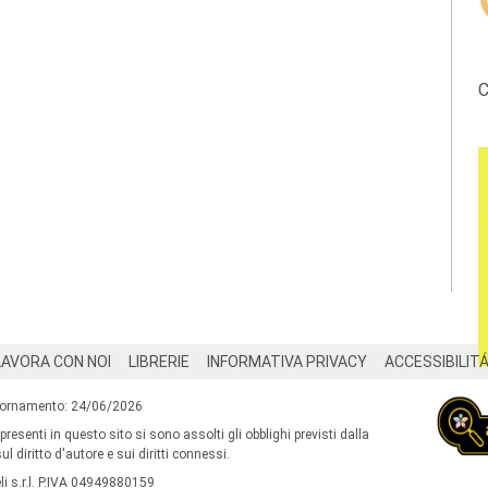
C
LAVORA CON NOI
LIBRERIE
INFORMATIVA PRIVACY
ACCESSIBILIT
iornamento: 24/06/2026
 presenti in questo sito si sono assolti gli obblighi previsti dalla
l diritto d'autore e sui diritti connessi.
i s.r.l. P.IVA 04949880159