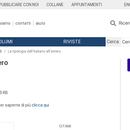
EN
PUBBLICARE CON NOI
COLLANE
APPUNTAMENTI
Ricer
 siamo
contatti
aiuto
OLUMI
RIVISTE
Cerca:
3
La tipologia dell'italiano all'estero
ero
0 KB
 per saperne di più
clicca qui
CITAMI