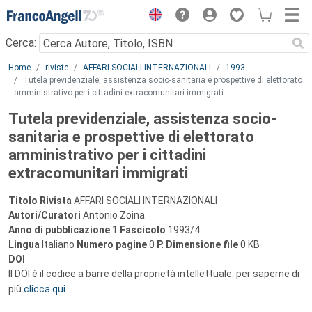
Menu
Cerca:
Main content
Home
riviste
AFFARI SOCIALI INTERNAZIONALI
1993
Tutela previdenziale, assistenza socio-sanitaria e prospettive di elettorato
amministrativo per i cittadini extracomunitari immigrati
Tutela previdenziale, assistenza socio-
sanitaria e prospettive di elettorato
amministrativo per i cittadini
extracomunitari immigrati
Titolo Rivista
AFFARI SOCIALI INTERNAZIONALI
Autori/Curatori
Antonio Zoina
Anno di pubblicazione
1
Fascicolo
1993/4
Lingua
Italiano
Numero pagine
0
P.
Dimensione file
0 KB
DOI
Il DOI è il codice a barre della proprietà intellettuale: per saperne di
più
clicca qui