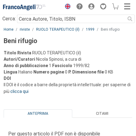
Menu
Cerca:
Main content
Home
riviste
RUOLO TERAPEUTICO (il)
1999
Beni rifugio
Beni rifugio
Titolo Rivista
RUOLO TERAPEUTICO (il)
Autori/Curatori
Nicola Spinosi, a cura di
Anno di pubblicazione
1
Fascicolo
1999/82
Lingua
Italiano
Numero pagine
0
P.
Dimensione file
0 KB
DOI
Il DOI è il codice a barre della proprietà intellettuale: per saperne di
più
clicca qui
ANTEPRIMA
CITAMI
Per questo articolo il PDF non è disponibile