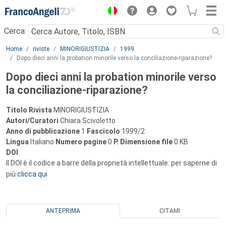
Menu
Cerca:
Main content
Home
riviste
MINORIGIUSTIZIA
1999
Dopo dieci anni la probation minorile verso la conciliazione-riparazione?
Dopo dieci anni la probation minorile verso
la conciliazione-riparazione?
Titolo Rivista
MINORIGIUSTIZIA
Autori/Curatori
Chiara Scivoletto
Anno di pubblicazione
1
Fascicolo
1999/2
Lingua
Italiano
Numero pagine
0
P.
Dimensione file
0 KB
DOI
Il DOI è il codice a barre della proprietà intellettuale: per saperne di
più
clicca qui
ANTEPRIMA
CITAMI