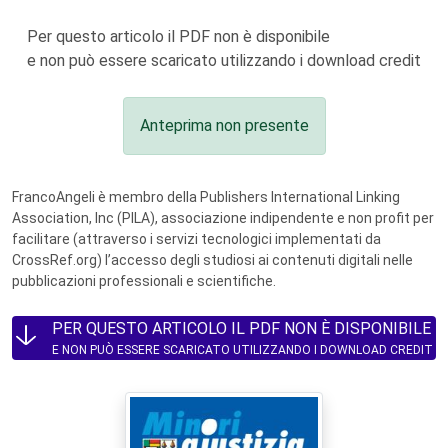
Per questo articolo il PDF non è disponibile
e non può essere scaricato utilizzando i download credit
Anteprima non presente
FrancoAngeli è membro della Publishers International Linking
Association, Inc (PILA), associazione indipendente e non profit per
facilitare (attraverso i servizi tecnologici implementati da
CrossRef.org) l’accesso degli studiosi ai contenuti digitali nelle
pubblicazioni professionali e scientifiche.
PER QUESTO ARTICOLO IL PDF NON È DISPONIBILE
E NON PUÒ ESSERE SCARICATO UTILIZZANDO I DOWNLOAD CREDIT