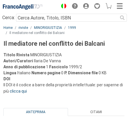
Menu
Cerca:
Main content
Home
riviste
MINORIGIUSTIZIA
1999
Il mediatore nel conflitto dei Balcani
Il mediatore nel conflitto dei Balcani
Titolo Rivista
MINORIGIUSTIZIA
Autori/Curatori
Ilaria De Vanna
Anno di pubblicazione
1
Fascicolo
1999/2
Lingua
Italiano
Numero pagine
0
P.
Dimensione file
0 KB
DOI
Il DOI è il codice a barre della proprietà intellettuale: per saperne di
più
clicca qui
ANTEPRIMA
CITAMI