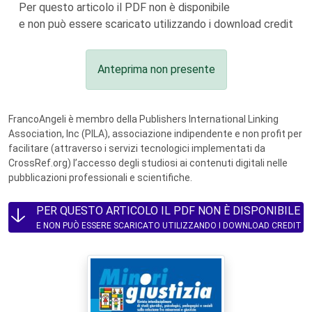
Per questo articolo il PDF non è disponibile
e non può essere scaricato utilizzando i download credit
Anteprima non presente
FrancoAngeli è membro della Publishers International Linking
Association, Inc (PILA), associazione indipendente e non profit per
facilitare (attraverso i servizi tecnologici implementati da
CrossRef.org) l’accesso degli studiosi ai contenuti digitali nelle
pubblicazioni professionali e scientifiche.
PER QUESTO ARTICOLO IL PDF NON È DISPONIBILE
E NON PUÒ ESSERE SCARICATO UTILIZZANDO I DOWNLOAD CREDIT