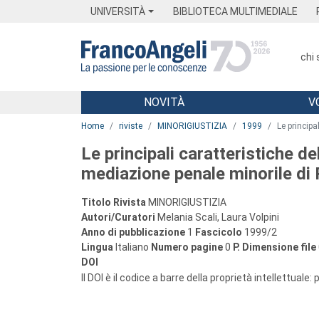
Menu
Main content
Footer
Menu
UNIVERSITÀ
BIBLIOTECA MULTIMEDIALE
chi
NOVITÀ
V
Main content
Home
riviste
MINORIGIUSTIZIA
1999
Le principa
Le principali caratteristiche de
mediazione penale minorile d
Titolo Rivista
MINORIGIUSTIZIA
Autori/Curatori
Melania Scali, Laura Volpini
Anno di pubblicazione
1
Fascicolo
1999/2
Lingua
Italiano
Numero pagine
0
P.
Dimensione file
DOI
Il DOI è il codice a barre della proprietà intellettuale: