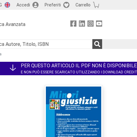
G
Accedi
Preferiti
Carrello
ca Avanzata
a
PER QUESTO ARTICOLO IL PDF NON È DISPONIBILE
E NON PUÒ ESSERE SCARICATO UTILIZZANDO I DOWNLOAD CREDI