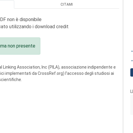
CITAMI
PDF non è disponibile
ato utilizzando i download credit
ima non presente
←
←
 Linking Association, Inc (PILA), associazione indipendente e
ogici implementati da CrossRef.org) l’accesso degli studiosi ai
scientifiche.
L