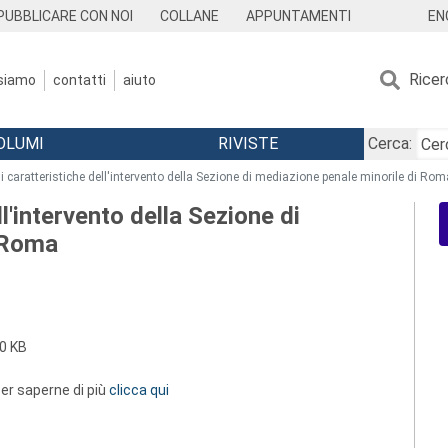
EN
PUBBLICARE CON NOI
COLLANE
APPUNTAMENTI
Ricer
 siamo
contatti
aiuto
OLUMI
RIVISTE
Cerca:
li caratteristiche dell'intervento della Sezione di mediazione penale minorile di Rom
ll'intervento della Sezione di
i Roma
0 KB
 per saperne di più
clicca qui