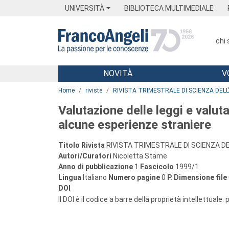
Menu
Main content
Footer
Menu
UNIVERSITÀ
BIBLIOTECA MULTIMEDIALE
chi
NOVITÀ
V
Main content
Home
riviste
RIVISTA TRIMESTRALE DI SCIENZA DEL
Valutazione delle leggi e valut
alcune esperienze straniere
Titolo Rivista
RIVISTA TRIMESTRALE DI SCIENZA D
Autori/Curatori
Nicoletta Stame
Anno di pubblicazione
1
Fascicolo
1999/1
Lingua
Italiano
Numero pagine
0
P.
Dimensione file
DOI
Il DOI è il codice a barre della proprietà intellettuale: