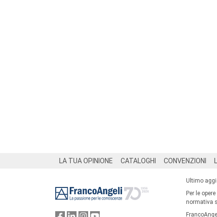
Footer
LA TUA OPINIONE
CATALOGHI
CONVENZIONI
Ultimo agg
Per le opere
normativa su
FrancoAngel