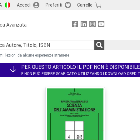
A
Accedi
Preferiti
Carrello
rca Avanzata
i: lezioni da alcune esperienze straniere
PER QUESTO ARTICOLO IL PDF NON È DISPONIBILE
E NON PUÒ ESSERE SCARICATO UTILIZZANDO I DOWNLOAD CREDI