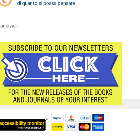
di quanto si possa pensare
ondividi :
Á