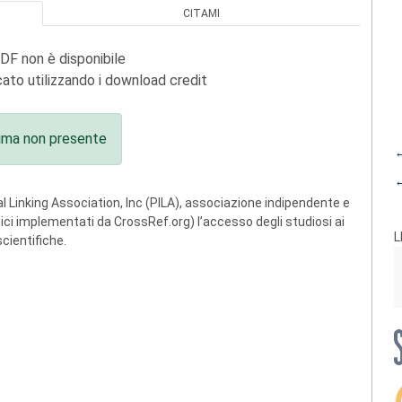
CITAMI
PDF non è disponibile
ato utilizzando i download credit
ima non presente
←
←
 Linking Association, Inc (PILA), associazione indipendente e
ogici implementati da CrossRef.org) l’accesso degli studiosi ai
L
scientifiche.