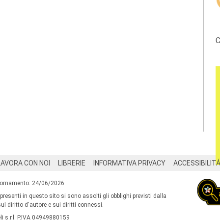
C
LAVORA CON NOI
LIBRERIE
INFORMATIVA PRIVACY
ACCESSIBILIT
iornamento: 24/06/2026
 presenti in questo sito si sono assolti gli obblighi previsti dalla
l diritto d'autore e sui diritti connessi.
i s.r.l. P.IVA 04949880159