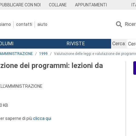
IT
PUBBLICARE CON NOI
COLLANE
APPUNTAMENTI
Rice
 siamo
contatti
aiuto
OLUMI
RIVISTE
Cerca:
L’AMMINISTRAZIONE
1999
Valutazione delle leggi e valutazione dei programm
azione dei programmi: lezioni da
ELL’AMMINISTRAZIONE
0 KB
 per saperne di più
clicca qui