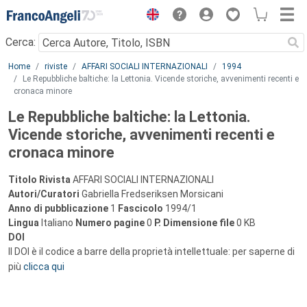
Menu
Cerca:
Main content
Home
riviste
AFFARI SOCIALI INTERNAZIONALI
1994
Le Repubbliche baltiche: la Lettonia. Vicende storiche, avvenimenti recenti e
cronaca minore
Le Repubbliche baltiche: la Lettonia.
Vicende storiche, avvenimenti recenti e
cronaca minore
Titolo Rivista
AFFARI SOCIALI INTERNAZIONALI
Autori/Curatori
Gabriella Fredseriksen Morsicani
Anno di pubblicazione
1
Fascicolo
1994/1
Lingua
Italiano
Numero pagine
0
P.
Dimensione file
0 KB
DOI
Il DOI è il codice a barre della proprietà intellettuale: per saperne di
più
clicca qui