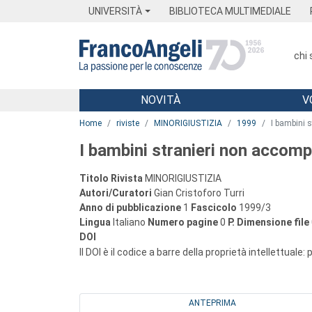
Menu
Main content
Footer
Menu
UNIVERSITÀ
BIBLIOTECA MULTIMEDIALE
chi
NOVITÀ
V
Main content
Home
riviste
MINORIGIUSTIZIA
1999
I bambini 
I bambini stranieri non accom
Titolo Rivista
MINORIGIUSTIZIA
Autori/Curatori
Gian Cristoforo Turri
Anno di pubblicazione
1
Fascicolo
1999/3
Lingua
Italiano
Numero pagine
0
P.
Dimensione file
DOI
Il DOI è il codice a barre della proprietà intellettuale:
ANTEPRIMA