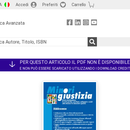
A
Accedi
Preferiti
Carrello
rca Avanzata
PER QUESTO ARTICOLO IL PDF NON È DISPONIBILE
E NON PUÒ ESSERE SCARICATO UTILIZZANDO I DOWNLOAD CREDI