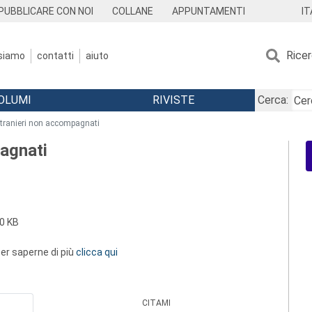
IT
PUBBLICARE CON NOI
COLLANE
APPUNTAMENTI
Rice
 siamo
contatti
aiuto
OLUMI
RIVISTE
Cerca:
stranieri non accompagnati
pagnati
0 KB
 per saperne di più
clicca qui
CITAMI