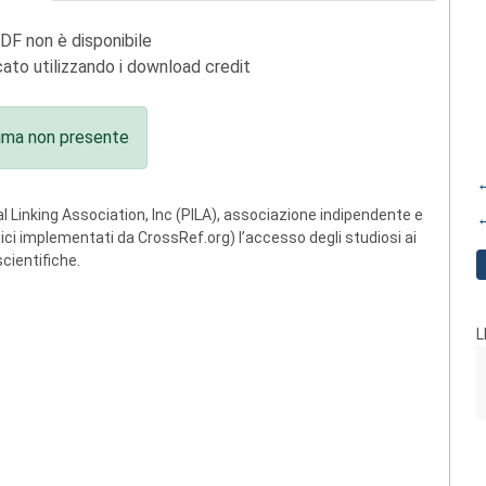
PDF non è disponibile
ato utilizzando i download credit
ima non presente
←
 Linking Association, Inc (PILA), associazione indipendente e
←
ogici implementati da CrossRef.org) l’accesso degli studiosi ai
scientifiche.
L