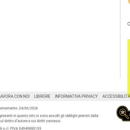
C
LAVORA CON NOI
LIBRERIE
INFORMATIVA PRIVACY
ACCESSIBILIT
iornamento: 24/06/2026
 presenti in questo sito si sono assolti gli obblighi previsti dalla
l diritto d'autore e sui diritti connessi.
i s.r.l. P.IVA 04949880159