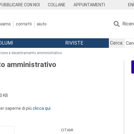
EN
PUBBLICARE CON NOI
COLLANE
APPUNTAMENTI
Ricer
 siamo
contatti
aiuto
OLUMI
RIVISTE
Cerca:
zione e decentramento amministrativo
o amministrativo
0 KB
 per saperne di più
clicca qui
CITAMI