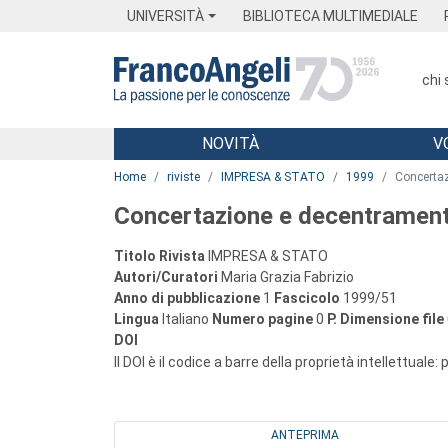
Menu
Main content
Footer
Menu
UNIVERSITÀ
BIBLIOTECA MULTIMEDIALE
chi
NOVITÀ
V
Main content
Home
riviste
IMPRESA & STATO
1999
Concerta
Concertazione e decentrament
Titolo Rivista
IMPRESA & STATO
Autori/Curatori
Maria Grazia Fabrizio
Anno di pubblicazione
1
Fascicolo
1999/51
Lingua
Italiano
Numero pagine
0
P.
Dimensione file
DOI
Il DOI è il codice a barre della proprietà intellettuale:
ANTEPRIMA