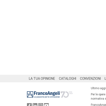
Footer
LA TUA OPINIONE
CATALOGHI
CONVENZIONI
Ultimo agg
Per le opere
normativa su
FrancoAngel