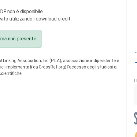
PDF non è disponibile
ato utilizzando i download credit
ima non presente
←
 Linking Association, Inc (PILA), associazione indipendente e
←
ogici implementati da CrossRef.org) l’accesso degli studiosi ai
scientifiche.
L