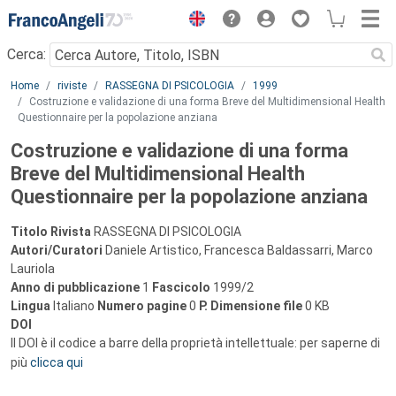
Menu
Cerca:
Main content
Home
riviste
RASSEGNA DI PSICOLOGIA
1999
Costruzione e validazione di una forma Breve del Multidimensional Health
Questionnaire per la popolazione anziana
Costruzione e validazione di una forma
Breve del Multidimensional Health
Questionnaire per la popolazione anziana
Titolo Rivista
RASSEGNA DI PSICOLOGIA
Autori/Curatori
Daniele Artistico, Francesca Baldassarri, Marco
Lauriola
Anno di pubblicazione
1
Fascicolo
1999/2
Lingua
Italiano
Numero pagine
0
P.
Dimensione file
0 KB
DOI
Il DOI è il codice a barre della proprietà intellettuale: per saperne di
più
clicca qui