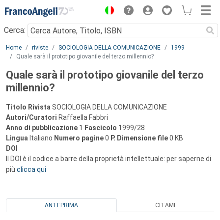
Menu
Cerca:
Main content
Home
riviste
SOCIOLOGIA DELLA COMUNICAZIONE
1999
Quale sarà il prototipo giovanile del terzo millennio?
Quale sarà il prototipo giovanile del terzo
millennio?
Titolo Rivista
SOCIOLOGIA DELLA COMUNICAZIONE
Autori/Curatori
Raffaella Fabbri
Anno di pubblicazione
1
Fascicolo
1999/28
Lingua
Italiano
Numero pagine
0
P.
Dimensione file
0 KB
DOI
Il DOI è il codice a barre della proprietà intellettuale: per saperne di
più
clicca qui
ANTEPRIMA
CITAMI