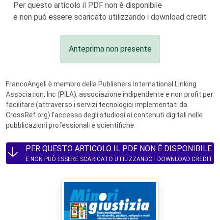
Per questo articolo il PDF non è disponibile
e non può essere scaricato utilizzando i download credit
Anteprima non presente
FrancoAngeli è membro della Publishers International Linking
Association, Inc (PILA), associazione indipendente e non profit per
facilitare (attraverso i servizi tecnologici implementati da
CrossRef.org) l’accesso degli studiosi ai contenuti digitali nelle
pubblicazioni professionali e scientifiche.
PER QUESTO ARTICOLO IL PDF NON È DISPONIBILE
E NON PUÒ ESSERE SCARICATO UTILIZZANDO I DOWNLOAD CREDIT