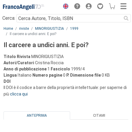
Menu
Cerca:
Main content
Home
riviste
MINORIGIUSTIZIA
1999
Il carcere a undici anni. E poi?
Il carcere a undici anni. E poi?
Titolo Rivista
MINORIGIUSTIZIA
Autori/Curatori
Cristina Roccia
Anno di pubblicazione
1
Fascicolo
1999/4
Lingua
Italiano
Numero pagine
0
P.
Dimensione file
0 KB
DOI
Il DOI è il codice a barre della proprietà intellettuale: per saperne di
più
clicca qui
ANTEPRIMA
CITAMI