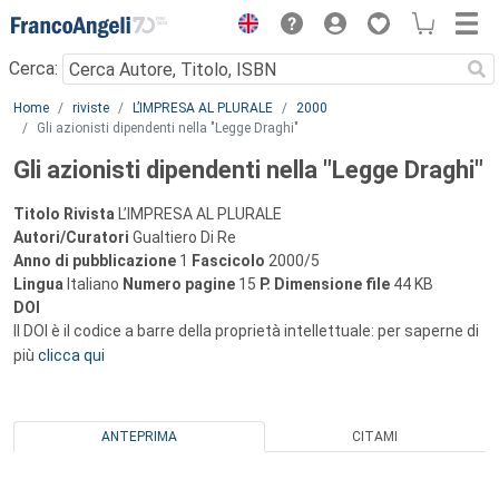
Menu
Cerca:
Main content
Home
riviste
L’IMPRESA AL PLURALE
2000
Gli azionisti dipendenti nella "Legge Draghi"
Gli azionisti dipendenti nella "Legge Draghi"
Titolo Rivista
L’IMPRESA AL PLURALE
Autori/Curatori
Gualtiero Di Re
Anno di pubblicazione
1
Fascicolo
2000/5
Lingua
Italiano
Numero pagine
15
P.
Dimensione file
44 KB
DOI
Il DOI è il codice a barre della proprietà intellettuale: per saperne di
più
clicca qui
ANTEPRIMA
CITAMI