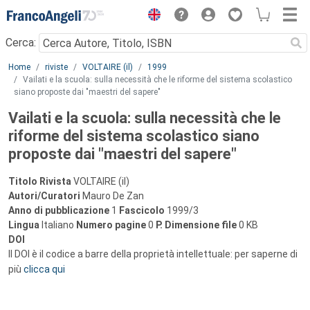
Menu
Cerca:
Main content
Home
riviste
VOLTAIRE (il)
1999
Vailati e la scuola: sulla necessità che le riforme del sistema scolastico
siano proposte dai "maestri del sapere"
Vailati e la scuola: sulla necessità che le
riforme del sistema scolastico siano
proposte dai "maestri del sapere"
Titolo Rivista
VOLTAIRE (il)
Autori/Curatori
Mauro De Zan
Anno di pubblicazione
1
Fascicolo
1999/3
Lingua
Italiano
Numero pagine
0
P.
Dimensione file
0 KB
DOI
Il DOI è il codice a barre della proprietà intellettuale: per saperne di
più
clicca qui