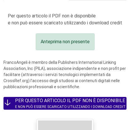
Per questo articolo il PDF non è disponibile
e non può essere scaricato utilizzando i download credit
Anteprima non presente
FrancoAngeli è membro della Publishers International Linking
Association, Inc (PILA), associazione indipendente e non profit per
facilitare (attraverso i servizi tecnologici implementati da
CrossRef.org) l’accesso degli studiosi ai contenuti digitali nelle
pubblicazioni professionali e scientifiche.
PER QUESTO ARTICOLO IL PDF NON È DISPONIBILE
E NON PUÒ ESSERE SCARICATO UTILIZZANDO I DOWNLOAD CREDIT