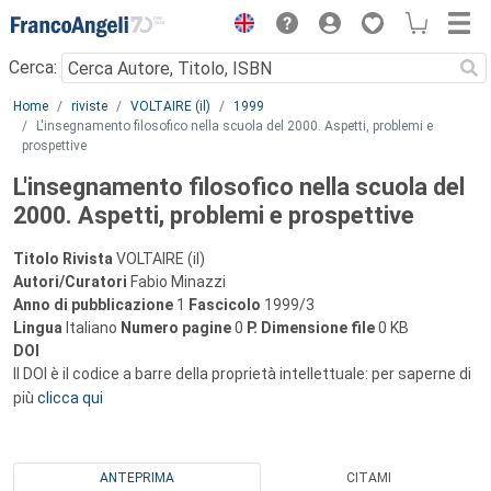
Menu
Cerca:
Main content
Home
riviste
VOLTAIRE (il)
1999
L'insegnamento filosofico nella scuola del 2000. Aspetti, problemi e
prospettive
L'insegnamento filosofico nella scuola del
2000. Aspetti, problemi e prospettive
Titolo Rivista
VOLTAIRE (il)
Autori/Curatori
Fabio Minazzi
Anno di pubblicazione
1
Fascicolo
1999/3
Lingua
Italiano
Numero pagine
0
P.
Dimensione file
0 KB
DOI
Il DOI è il codice a barre della proprietà intellettuale: per saperne di
più
clicca qui
ANTEPRIMA
CITAMI