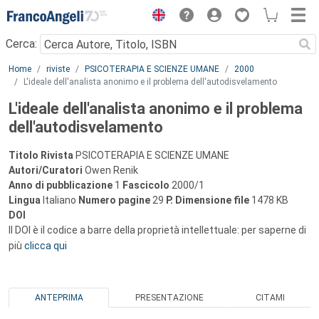
Menu
Cerca:
Main content
Home
riviste
PSICOTERAPIA E SCIENZE UMANE
2000
L'ideale dell'analista anonimo e il problema dell'autodisvelamento
L'ideale dell'analista anonimo e il problema
dell'autodisvelamento
Titolo Rivista
PSICOTERAPIA E SCIENZE UMANE
Autori/Curatori
Owen Renik
Anno di pubblicazione
1
Fascicolo
2000/1
Lingua
Italiano
Numero pagine
29
P.
Dimensione file
1478 KB
DOI
Il DOI è il codice a barre della proprietà intellettuale: per saperne di
più
clicca qui
ANTEPRIMA
PRESENTAZIONE
CITAMI