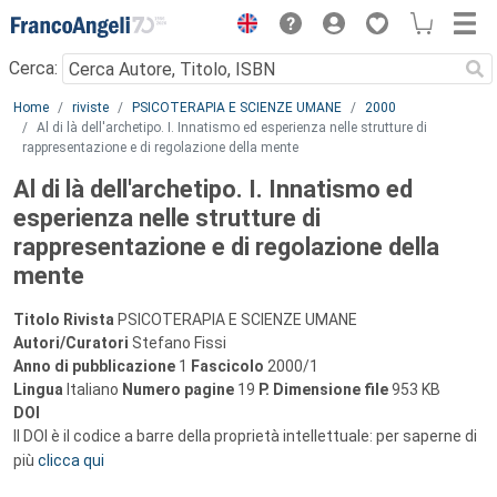
Menu
Cerca:
Main content
Home
riviste
PSICOTERAPIA E SCIENZE UMANE
2000
Al di là dell'archetipo. I. Innatismo ed esperienza nelle strutture di
rappresentazione e di regolazione della mente
Al di là dell'archetipo. I. Innatismo ed
esperienza nelle strutture di
rappresentazione e di regolazione della
mente
Titolo Rivista
PSICOTERAPIA E SCIENZE UMANE
Autori/Curatori
Stefano Fissi
Anno di pubblicazione
1
Fascicolo
2000/1
Lingua
Italiano
Numero pagine
19
P.
Dimensione file
953 KB
DOI
Il DOI è il codice a barre della proprietà intellettuale: per saperne di
più
clicca qui