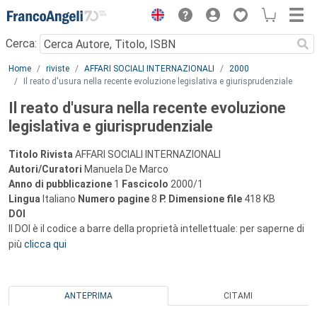
Menu
Cerca:
Main content
Home
riviste
AFFARI SOCIALI INTERNAZIONALI
2000
Il reato d'usura nella recente evoluzione legislativa e giurisprudenziale
Il reato d'usura nella recente evoluzione
legislativa e giurisprudenziale
Titolo Rivista
AFFARI SOCIALI INTERNAZIONALI
Autori/Curatori
Manuela De Marco
Anno di pubblicazione
1
Fascicolo
2000/1
Lingua
Italiano
Numero pagine
8
P.
Dimensione file
418 KB
DOI
Il DOI è il codice a barre della proprietà intellettuale: per saperne di
più
clicca qui
ANTEPRIMA
CITAMI